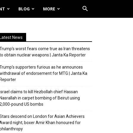
NT
BLOG
MORE
Latest News
Trump’s worst fears come true as Iran threatens
to obtain nuclear weapons | Janta Ka Reporter
Trump’s supporters furious as he announces
withdrawal of endorsement for MTG | Janta Ka
Reporter
Israel claims to kill Hezbollah chief Hassan
Nasrallah in carpet bombing of Beirut using
2,000-pound US bombs
Stars descend on London for Asian Achievers
Award night; boxer Amir Khan honoured for
philanthropy