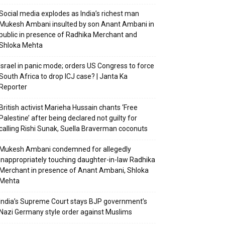
Social media explodes as India’s richest man
Mukesh Ambani insulted by son Anant Ambani in
public in presence of Radhika Merchant and
Shloka Mehta
Israel in panic mode; orders US Congress to force
South Africa to drop ICJ case? | Janta Ka
Reporter
British activist Marieha Hussain chants ‘Free
Palestine’ after being declared not guilty for
calling Rishi Sunak, Suella Braverman coconuts
Mukesh Ambani condemned for allegedly
inappropriately touching daughter-in-law Radhika
Merchant in presence of Anant Ambani, Shloka
Mehta
India’s Supreme Court stays BJP government’s
Nazi Germany style order against Muslims