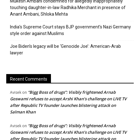
Mukesh Ambani condemned for allegedly inappropriately
touching daughter-in-law Radhika Merchant in presence of
Anant Ambani, Shloka Mehta
India’s Supreme Court stays BJP government’s Nazi Germany
style order against Muslims
Joe Biden’s legacy will be ‘Genocide Joe’: American-Arab
lawyer
Recent Comments
“Bigg Boss of drugs”: Visibly frightened Arnab
Avisek
on
Goswami refuses to accept Arshi Khan’s challenge on LIVE TV
after Republic TV founder launches blistering attack on
Salman Khan
“Bigg Boss of drugs”: Visibly frightened Arnab
Avisek
on
Goswami refuses to accept Arshi Khan’s challenge on LIVE TV
after Republic TV founder launches blistering attack on