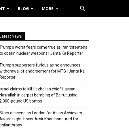
NT
BLOG
MORE
Latest News
Trump’s worst fears come true as Iran threatens
to obtain nuclear weapons | Janta Ka Reporter
Trump’s supporters furious as he announces
withdrawal of endorsement for MTG | Janta Ka
Reporter
Israel claims to kill Hezbollah chief Hassan
Nasrallah in carpet bombing of Beirut using
2,000-pound US bombs
Stars descend on London for Asian Achievers
Award night; boxer Amir Khan honoured for
philanthropy