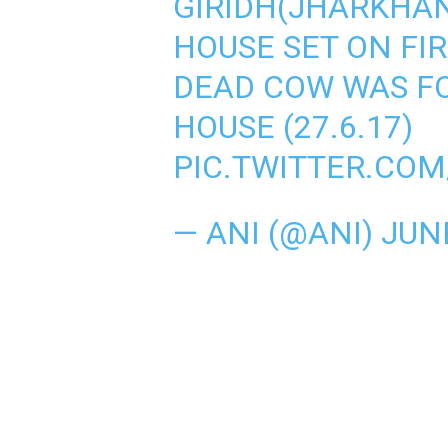
GIRIDH(JHARKHAN
HOUSE SET ON FI
DEAD COW WAS FO
HOUSE (27.6.17)
PIC.TWITTER.CO
— ANI (@ANI)
JUNE