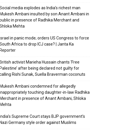
Social media explodes as India’s richest man
Mukesh Ambani insulted by son Anant Ambani in
public in presence of Radhika Merchant and
Shloka Mehta
Israel in panic mode; orders US Congress to force
South Africa to drop ICJ case? | Janta Ka
Reporter
British activist Marieha Hussain chants ‘Free
Palestine’ after being declared not guilty for
calling Rishi Sunak, Suella Braverman coconuts
Mukesh Ambani condemned for allegedly
inappropriately touching daughter-in-law Radhika
Merchant in presence of Anant Ambani, Shloka
Mehta
India’s Supreme Court stays BJP government’s
Nazi Germany style order against Muslims