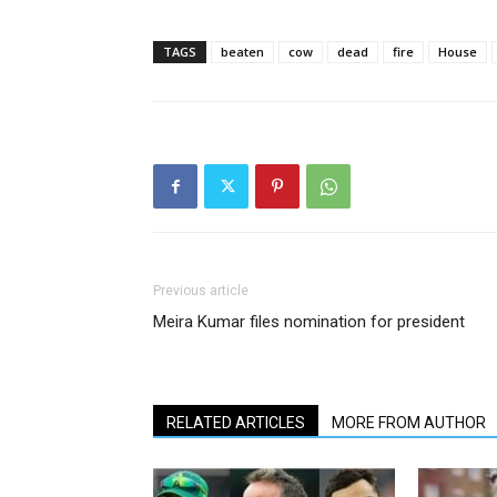
TAGS
beaten
cow
dead
fire
House
Previous article
Meira Kumar files nomination for president
RELATED ARTICLES
MORE FROM AUTHOR