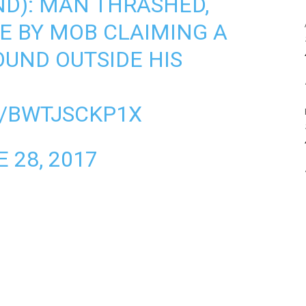
D): MAN THRASHED,
RE BY MOB CLAIMING A
UND OUTSIDE HIS
M/BWTJSCKP1X
 28, 2017