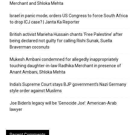
Merchant and Shloka Mehta
Israel in panic mode; orders US Congress to force South Africa
to drop ICJ case? | Janta Ka Reporter
British activist Marieha Hussain chants ‘Free Palestine’ after
being declared not guilty for calling Rishi Sunak, Suella
Braverman coconuts
Mukesh Ambani condemned for allegedly inappropriately
touching daughter-in-law Radhika Merchant in presence of
Anant Ambani, Shloka Mehta
India’s Supreme Court stays BJP government’s Nazi Germany
style order against Muslims
Joe Biden’s legacy will be ‘Genocide Joe’: American-Arab
lawyer
Recent Comments