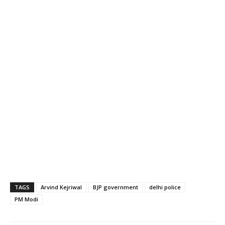
TAGS
Arvind Kejriwal
BJP government
delhi police
PM Modi