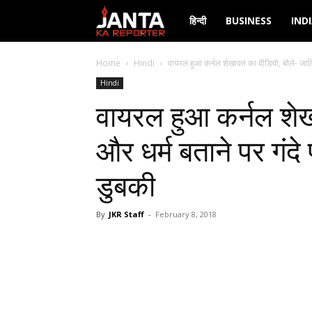
Janta
हिन्दी
BUSINESS
IND
Ka
Home
Hindi
वायरल हुआ कर्नल शेखावत का वीडियो, बोले- जाति 
Hindi
Reporter
वायरल हुआ कर्नल शेख
और धर्म बताने पर गंदे 
डुबकी
By
JKR Staff
-
February 8, 2018