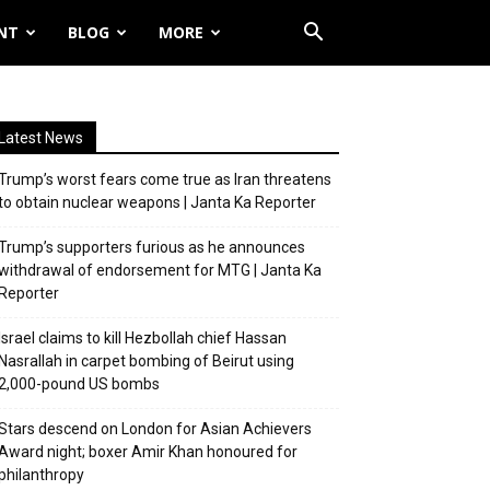
NT
BLOG
MORE
Latest News
Trump’s worst fears come true as Iran threatens
to obtain nuclear weapons | Janta Ka Reporter
Trump’s supporters furious as he announces
withdrawal of endorsement for MTG | Janta Ka
Reporter
Israel claims to kill Hezbollah chief Hassan
Nasrallah in carpet bombing of Beirut using
2,000-pound US bombs
Stars descend on London for Asian Achievers
Award night; boxer Amir Khan honoured for
philanthropy