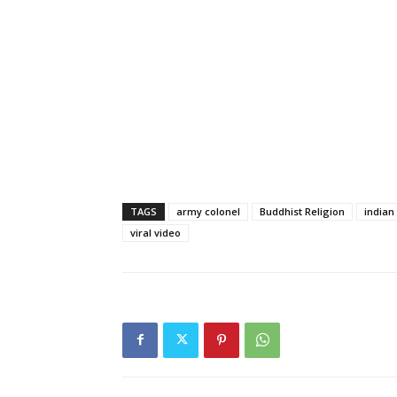
TAGS
army colonel
Buddhist Religion
indian
viral video