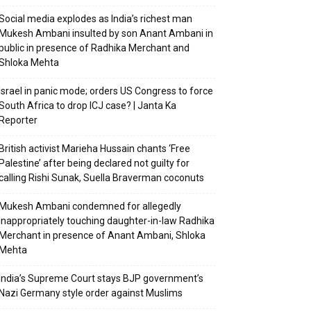
Social media explodes as India’s richest man
Mukesh Ambani insulted by son Anant Ambani in
public in presence of Radhika Merchant and
Shloka Mehta
Israel in panic mode; orders US Congress to force
South Africa to drop ICJ case? | Janta Ka
Reporter
British activist Marieha Hussain chants ‘Free
Palestine’ after being declared not guilty for
calling Rishi Sunak, Suella Braverman coconuts
Mukesh Ambani condemned for allegedly
inappropriately touching daughter-in-law Radhika
Merchant in presence of Anant Ambani, Shloka
Mehta
India’s Supreme Court stays BJP government’s
Nazi Germany style order against Muslims