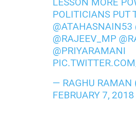
LESSON MORE PO
POLITICIANS PUT
@ATAHASNAIN53
@RAJEEV_MP
@R
@PRIYARAMANI
PIC.TWITTER.CO
— RAGHU RAMAN
FEBRUARY 7, 2018