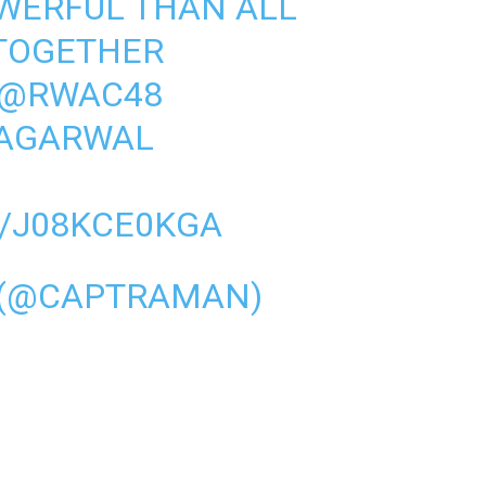
WERFUL THAN ALL
 TOGETHER
@RWAC48
AGARWAL
M/J08KCE0KGA
 (@CAPTRAMAN)