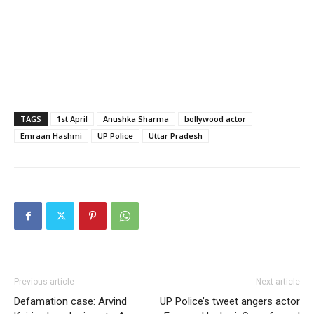
TAGS
1st April
Anushka Sharma
bollywood actor
Emraan Hashmi
UP Police
Uttar Pradesh
Previous article
Next article
Defamation case: Arvind
UP Police’s tweet angers actor