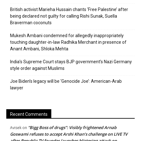
British activist Marieha Hussain chants ‘Free Palestine’ after
being declared not guilty for calling Rishi Sunak, Suella
Braverman coconuts
Mukesh Ambani condemned for allegedly inappropriately
touching daughter-in-law Radhika Merchant in presence of
Anant Ambani, Shloka Mehta
India’s Supreme Court stays BJP government’s Nazi Germany
style order against Muslims
Joe Biden’s legacy will be ‘Genocide Joe’: American-Arab
lawyer
Recent Comments
“Bigg Boss of drugs”: Visibly frightened Arnab
Avisek
on
Goswami refuses to accept Arshi Khan’s challenge on LIVE TV
after Republic TV founder launches blistering attack on