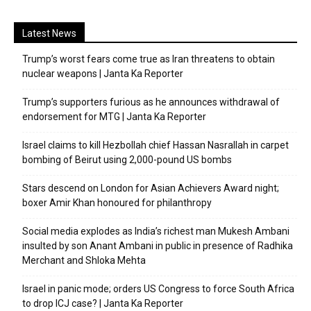
Latest News
Trump’s worst fears come true as Iran threatens to obtain
nuclear weapons | Janta Ka Reporter
Trump’s supporters furious as he announces withdrawal of
endorsement for MTG | Janta Ka Reporter
Israel claims to kill Hezbollah chief Hassan Nasrallah in carpet
bombing of Beirut using 2,000-pound US bombs
Stars descend on London for Asian Achievers Award night;
boxer Amir Khan honoured for philanthropy
Social media explodes as India’s richest man Mukesh Ambani
insulted by son Anant Ambani in public in presence of Radhika
Merchant and Shloka Mehta
Israel in panic mode; orders US Congress to force South Africa
to drop ICJ case? | Janta Ka Reporter