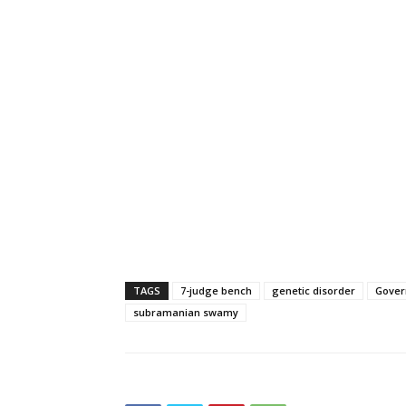
TAGS
7-judge bench
genetic disorder
Gove
subramanian swamy