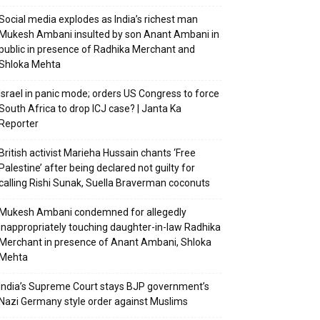
Social media explodes as India’s richest man
Mukesh Ambani insulted by son Anant Ambani in
public in presence of Radhika Merchant and
Shloka Mehta
Israel in panic mode; orders US Congress to force
South Africa to drop ICJ case? | Janta Ka
Reporter
British activist Marieha Hussain chants ‘Free
Palestine’ after being declared not guilty for
calling Rishi Sunak, Suella Braverman coconuts
Mukesh Ambani condemned for allegedly
inappropriately touching daughter-in-law Radhika
Merchant in presence of Anant Ambani, Shloka
Mehta
India’s Supreme Court stays BJP government’s
Nazi Germany style order against Muslims