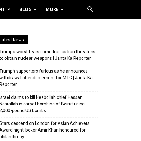
NT
BLOG
MORE
Latest News
Trump’s worst fears come true as Iran threatens
to obtain nuclear weapons | Janta Ka Reporter
Trump’s supporters furious as he announces
withdrawal of endorsement for MTG | Janta Ka
Reporter
Israel claims to kill Hezbollah chief Hassan
Nasrallah in carpet bombing of Beirut using
2,000-pound US bombs
Stars descend on London for Asian Achievers
Award night; boxer Amir Khan honoured for
philanthropy