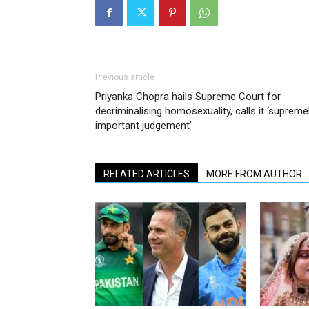
Previous article
Priyanka Chopra hails Supreme Court for
decriminalising homosexuality, calls it ‘supreme
important judgement’
RELATED ARTICLES
MORE FROM AUTHOR