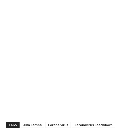
TAGS
Alka Lamba
Corona virus
Coronavirus Loackdown