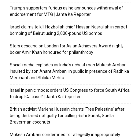
Trump’s supporters furious as he announces withdrawal of
endorsement for MTG | Janta Ka Reporter
Israel claims to kill Hezbollah chief Hassan Nasrallah in carpet
bombing of Beirut using 2,000-pound US bombs
Stars descend on London for Asian Achievers Award night;
boxer Amir Khan honoured for philanthropy
Social media explodes as India’s richest man Mukesh Ambani
insulted by son Anant Ambani in public in presence of Radhika
Merchant and Shloka Mehta
Israel in panic mode; orders US Congress to force South Africa
to drop ICJ case? | Janta Ka Reporter
British activist Marieha Hussain chants ‘Free Palestine’ after
being declared not guilty for calling Rishi Sunak, Suella
Braverman coconuts
Mukesh Ambani condemned for allegedly inappropriately