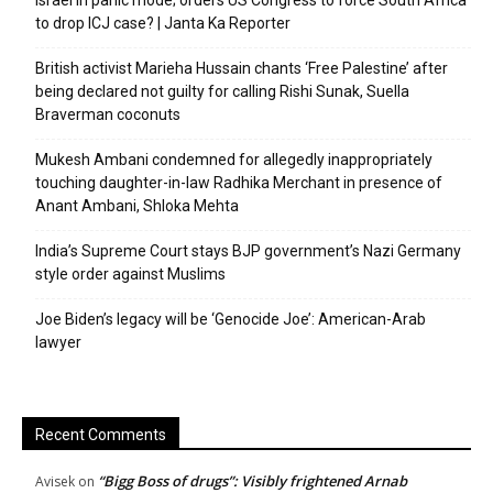
Israel in panic mode; orders US Congress to force South Africa
to drop ICJ case? | Janta Ka Reporter
British activist Marieha Hussain chants ‘Free Palestine’ after
being declared not guilty for calling Rishi Sunak, Suella
Braverman coconuts
Mukesh Ambani condemned for allegedly inappropriately
touching daughter-in-law Radhika Merchant in presence of
Anant Ambani, Shloka Mehta
India’s Supreme Court stays BJP government’s Nazi Germany
style order against Muslims
Joe Biden’s legacy will be ‘Genocide Joe’: American-Arab
lawyer
Recent Comments
“Bigg Boss of drugs”: Visibly frightened Arnab
Avisek
on