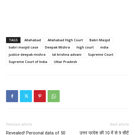
TAGS
Allahabad
Allahabad High Court
Babri Masjid
babri masjid case
Deepak Mishra
high court
india
justice deepak mishra
lal krishna advani
Supreme Court
Supreme Court of India
Uttar Pradesh
Previous article
Next article
Revealed! Personal data of 50
उत्तर प्रदेश की 10 में से 9 सीटें