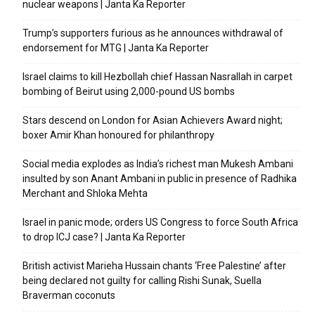
nuclear weapons | Janta Ka Reporter
Trump’s supporters furious as he announces withdrawal of
endorsement for MTG | Janta Ka Reporter
Israel claims to kill Hezbollah chief Hassan Nasrallah in carpet
bombing of Beirut using 2,000-pound US bombs
Stars descend on London for Asian Achievers Award night;
boxer Amir Khan honoured for philanthropy
Social media explodes as India’s richest man Mukesh Ambani
insulted by son Anant Ambani in public in presence of Radhika
Merchant and Shloka Mehta
Israel in panic mode; orders US Congress to force South Africa
to drop ICJ case? | Janta Ka Reporter
British activist Marieha Hussain chants ‘Free Palestine’ after
being declared not guilty for calling Rishi Sunak, Suella
Braverman coconuts