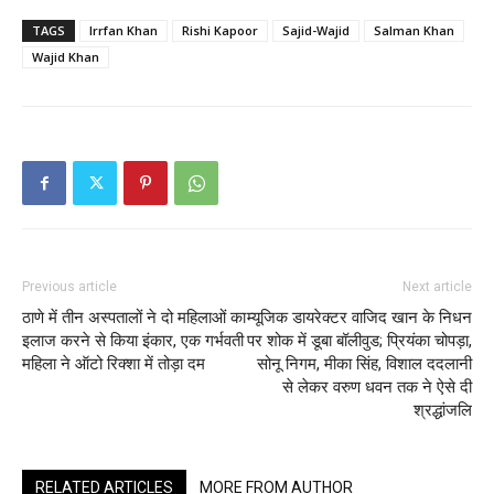
TAGS
Irrfan Khan
Rishi Kapoor
Sajid-Wajid
Salman Khan
Wajid Khan
Previous article
Next article
ठाणे में तीन अस्पतालों ने दो महिलाओं का
म्यूजिक डायरेक्टर वाजिद खान के निधन
इलाज करने से किया इंकार, एक गर्भवती
पर शोक में डूबा बॉलीवुड; प्रियंका चोपड़ा,
महिला ने ऑटो रिक्शा में तोड़ा दम
सोनू निगम, मीका सिंह, विशाल ददलानी
से लेकर वरुण धवन तक ने ऐसे दी
श्रद्धांजलि
RELATED ARTICLES
MORE FROM AUTHOR