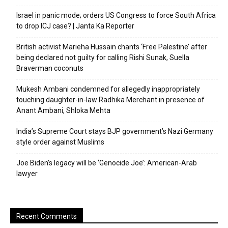
Israel in panic mode; orders US Congress to force South Africa
to drop ICJ case? | Janta Ka Reporter
British activist Marieha Hussain chants ‘Free Palestine’ after
being declared not guilty for calling Rishi Sunak, Suella
Braverman coconuts
Mukesh Ambani condemned for allegedly inappropriately
touching daughter-in-law Radhika Merchant in presence of
Anant Ambani, Shloka Mehta
India’s Supreme Court stays BJP government’s Nazi Germany
style order against Muslims
Joe Biden’s legacy will be ‘Genocide Joe’: American-Arab
lawyer
Recent Comments