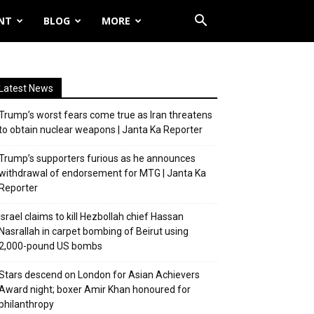
NT
BLOG
MORE
Latest News
Trump’s worst fears come true as Iran threatens
to obtain nuclear weapons | Janta Ka Reporter
Trump’s supporters furious as he announces
withdrawal of endorsement for MTG | Janta Ka
Reporter
Israel claims to kill Hezbollah chief Hassan
Nasrallah in carpet bombing of Beirut using
2,000-pound US bombs
Stars descend on London for Asian Achievers
Award night; boxer Amir Khan honoured for
philanthropy