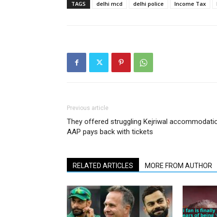
TAGS
delhi mcd
delhi police
Income Tax
Previous article
They offered struggling Kejriwal accommodati
AAP pays back with tickets
RELATED ARTICLES
MORE FROM AUTHOR