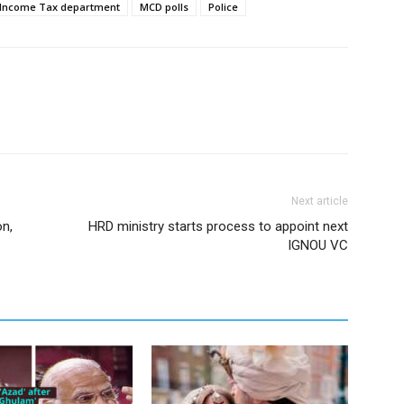
Income Tax department
MCD polls
Police
Next article
on,
HRD ministry starts process to appoint next
IGNOU VC