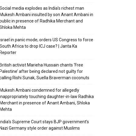
Social media explodes as India’s richest man
Mukesh Ambani insulted by son Anant Ambani in
public in presence of Radhika Merchant and
Shloka Mehta
Israel in panic mode; orders US Congress to force
South Africa to drop ICJ case? | Janta Ka
Reporter
British activist Marieha Hussain chants ‘Free
Palestine’ after being declared not guilty for
calling Rishi Sunak, Suella Braverman coconuts
Mukesh Ambani condemned for allegedly
inappropriately touching daughter-in-law Radhika
Merchant in presence of Anant Ambani, Shloka
Mehta
India’s Supreme Court stays BJP government’s
Nazi Germany style order against Muslims