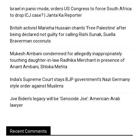
Israel in panic mode; orders US Congress to force South Africa
to drop ICJ case? | Janta Ka Reporter
British activist Marieha Hussain chants ‘Free Palestine’ after
being declared not guilty for calling Rishi Sunak, Suella
Braverman coconuts
Mukesh Ambani condemned for allegedly inappropriately
touching daughter-in-law Radhika Merchant in presence of
Anant Ambani, Shloka Mehta
India’s Supreme Court stays BJP government’s Nazi Germany
style order against Muslims
Joe Biden’s legacy will be ‘Genocide Joe’: American-Arab
lawyer
Recent Comments