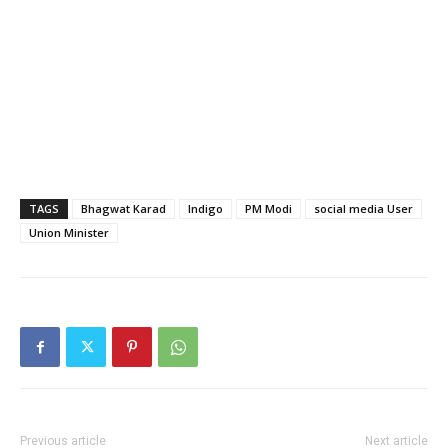
TAGS
Bhagwat Karad
Indigo
PM Modi
social media User
Union Minister
Previous article
Next article