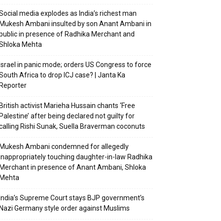
Social media explodes as India’s richest man
Mukesh Ambani insulted by son Anant Ambani in
public in presence of Radhika Merchant and
Shloka Mehta
Israel in panic mode; orders US Congress to force
South Africa to drop ICJ case? | Janta Ka
Reporter
British activist Marieha Hussain chants ‘Free
Palestine’ after being declared not guilty for
calling Rishi Sunak, Suella Braverman coconuts
Mukesh Ambani condemned for allegedly
inappropriately touching daughter-in-law Radhika
Merchant in presence of Anant Ambani, Shloka
Mehta
India’s Supreme Court stays BJP government’s
Nazi Germany style order against Muslims