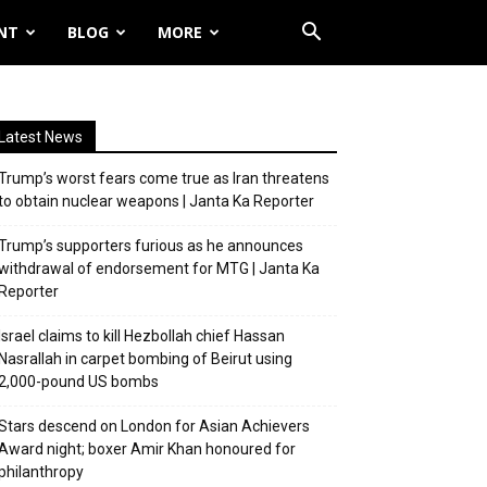
NT
BLOG
MORE
Latest News
Trump’s worst fears come true as Iran threatens
to obtain nuclear weapons | Janta Ka Reporter
Trump’s supporters furious as he announces
withdrawal of endorsement for MTG | Janta Ka
Reporter
Israel claims to kill Hezbollah chief Hassan
Nasrallah in carpet bombing of Beirut using
2,000-pound US bombs
Stars descend on London for Asian Achievers
Award night; boxer Amir Khan honoured for
philanthropy