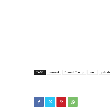
TAGS
convert
Donald Trump
loan
pakist