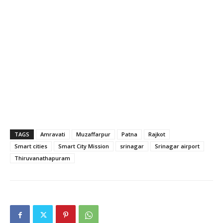
TAGS
Amravati
Muzaffarpur
Patna
Rajkot
Smart cities
Smart City Mission
srinagar
Srinagar airport
Thiruvanathapuram