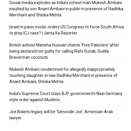
Social media explodes as India’s richest man Mukesh Ambani
insulted by son Anant Ambani in public in presence of Radhika
Merchant and Shloka Mehta
Israel in panic mode; orders US Congress to force South Africa
to drop ICJ case? | Janta Ka Reporter
British activist Marieha Hussain chants ‘Free Palestine’ after
being declared not guilty for calling Rishi Sunak, Suella
Braverman coconuts
Mukesh Ambani condemned for allegedly inappropriately
touching daughter-in-law Radhika Merchant in presence of
Anant Ambani, Shloka Mehta
India’s Supreme Court stays BJP government’s Nazi Germany
style order against Muslims
Joe Biden’s legacy will be ‘Genocide Joe’: American-Arab
lawyer