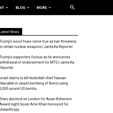
NT
BLOG
MORE
Latest News
Trump’s worst fears come true as Iran threatens
to obtain nuclear weapons | Janta Ka Reporter
Trump’s supporters furious as he announces
withdrawal of endorsement for MTG | Janta Ka
Reporter
Israel claims to kill Hezbollah chief Hassan
Nasrallah in carpet bombing of Beirut using
2,000-pound US bombs
Stars descend on London for Asian Achievers
Award night; boxer Amir Khan honoured for
philanthropy