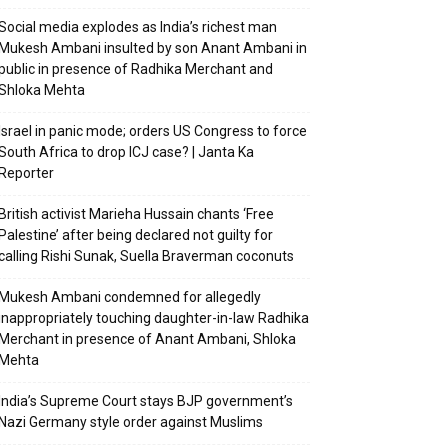
Social media explodes as India’s richest man
Mukesh Ambani insulted by son Anant Ambani in
public in presence of Radhika Merchant and
Shloka Mehta
Israel in panic mode; orders US Congress to force
South Africa to drop ICJ case? | Janta Ka
Reporter
British activist Marieha Hussain chants ‘Free
Palestine’ after being declared not guilty for
calling Rishi Sunak, Suella Braverman coconuts
Mukesh Ambani condemned for allegedly
inappropriately touching daughter-in-law Radhika
Merchant in presence of Anant Ambani, Shloka
Mehta
India’s Supreme Court stays BJP government’s
Nazi Germany style order against Muslims