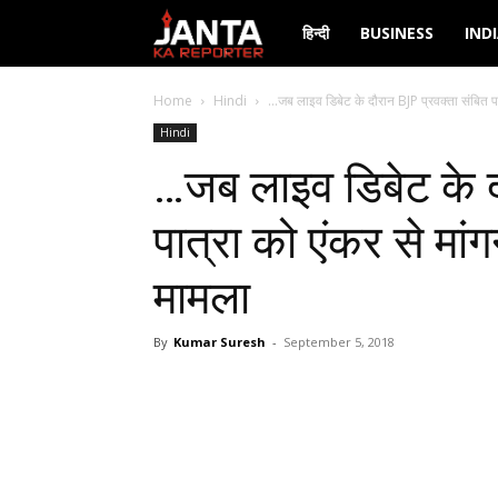
Janta
हिन्दी
BUSINESS
IND
Ka
Home
Hindi
…जब लाइव डिबेट के दौरान BJP प्रवक्ता संबित पात
Hindi
Reporter
…जब लाइव डिबेट के द
पात्रा को एंकर से मांगन
मामला
By
Kumar Suresh
-
September 5, 2018