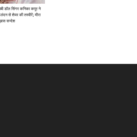
ें: बेबी डॉल सिंगर कनिका कपूर ने
लंदन से शेयर की तस्वीरें; मीरा
 ख़ास सन्देश