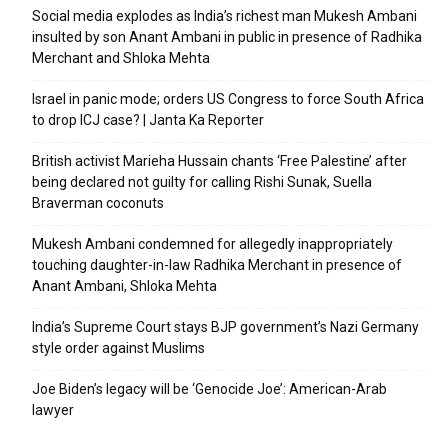
Social media explodes as India’s richest man Mukesh Ambani
insulted by son Anant Ambani in public in presence of Radhika
Merchant and Shloka Mehta
Israel in panic mode; orders US Congress to force South Africa
to drop ICJ case? | Janta Ka Reporter
British activist Marieha Hussain chants ‘Free Palestine’ after
being declared not guilty for calling Rishi Sunak, Suella
Braverman coconuts
Mukesh Ambani condemned for allegedly inappropriately
touching daughter-in-law Radhika Merchant in presence of
Anant Ambani, Shloka Mehta
India’s Supreme Court stays BJP government’s Nazi Germany
style order against Muslims
Joe Biden’s legacy will be ‘Genocide Joe’: American-Arab
lawyer