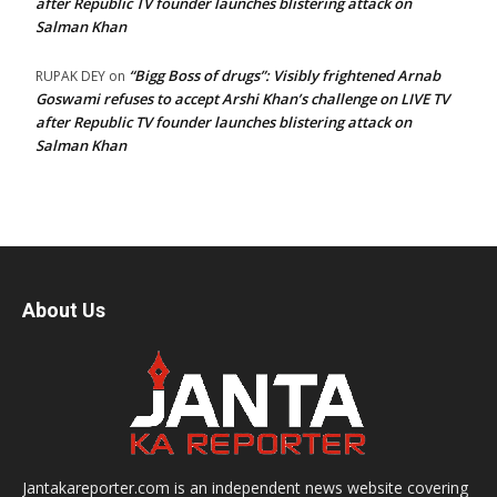
after Republic TV founder launches blistering attack on
Salman Khan
“Bigg Boss of drugs”: Visibly frightened Arnab
RUPAK DEY
on
Goswami refuses to accept Arshi Khan’s challenge on LIVE TV
after Republic TV founder launches blistering attack on
Salman Khan
About Us
Jantakareporter.com is an independent news website covering