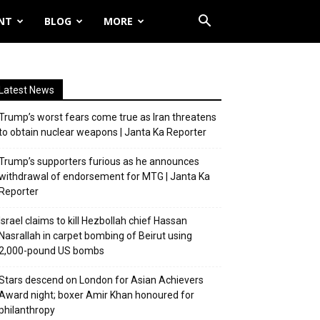
NT
BLOG
MORE
Latest News
Trump’s worst fears come true as Iran threatens
to obtain nuclear weapons | Janta Ka Reporter
Trump’s supporters furious as he announces
withdrawal of endorsement for MTG | Janta Ka
Reporter
Israel claims to kill Hezbollah chief Hassan
Nasrallah in carpet bombing of Beirut using
2,000-pound US bombs
Stars descend on London for Asian Achievers
Award night; boxer Amir Khan honoured for
philanthropy