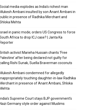
Social media explodes as India’s richest man
Mukesh Ambani insulted by son Anant Ambani in
public in presence of Radhika Merchant and
Shloka Mehta
Israel in panic mode; orders US Congress to force
South Africa to drop ICJ case? | Janta Ka
Reporter
British activist Marieha Hussain chants ‘Free
Palestine’ after being declared not guilty for
calling Rishi Sunak, Suella Braverman coconuts
Mukesh Ambani condemned for allegedly
inappropriately touching daughter-in-law Radhika
Merchant in presence of Anant Ambani, Shloka
Mehta
India’s Supreme Court stays BJP government’s
Nazi Germany style order against Muslims