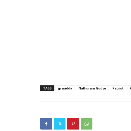
TAGS
jp nadda
Nathuram Godse
Patriot