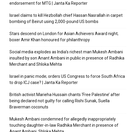
endorsement for MTG | Janta Ka Reporter
Israel claims to kill Hezbollah chief Hassan Nasrallah in carpet
bombing of Beirut using 2,000-pound US bombs
Stars descend on London for Asian Achievers Award night;
boxer Amir Khan honoured for philanthropy
Social media explodes as India’s richest man Mukesh Ambani
insulted by son Anant Ambani in public in presence of Radhika
Merchant and Shloka Mehta
Israel in panic mode; orders US Congress to force South Africa
to drop ICJ case? | Janta Ka Reporter
British activist Marieha Hussain chants ‘Free Palestine’ after
being declared not guilty for calling Rishi Sunak, Suella
Braverman coconuts
Mukesh Ambani condemned for allegedly inappropriately
touching daughter-in-law Radhika Merchant in presence of
Anant Ambani, Shloka Mehta