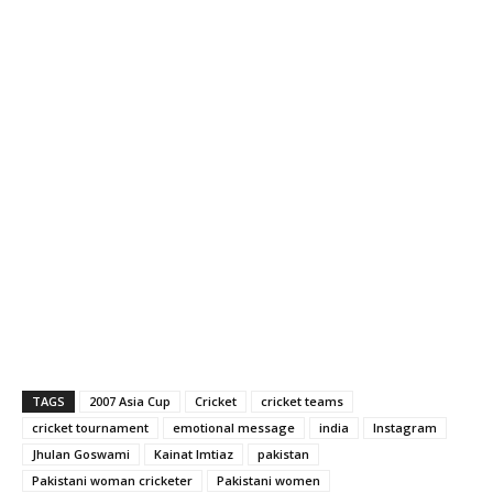
TAGS
2007 Asia Cup
Cricket
cricket teams
cricket tournament
emotional message
india
Instagram
Jhulan Goswami
Kainat Imtiaz
pakistan
Pakistani woman cricketer
Pakistani women