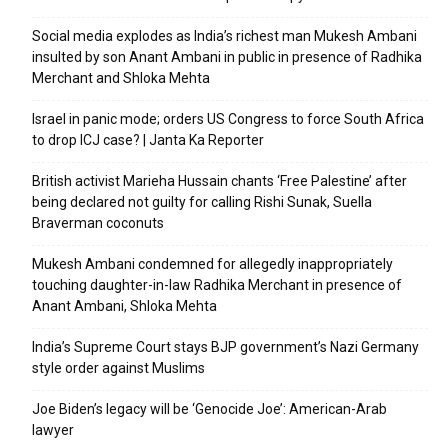
Social media explodes as India’s richest man Mukesh Ambani
insulted by son Anant Ambani in public in presence of Radhika
Merchant and Shloka Mehta
Israel in panic mode; orders US Congress to force South Africa
to drop ICJ case? | Janta Ka Reporter
British activist Marieha Hussain chants ‘Free Palestine’ after
being declared not guilty for calling Rishi Sunak, Suella
Braverman coconuts
Mukesh Ambani condemned for allegedly inappropriately
touching daughter-in-law Radhika Merchant in presence of
Anant Ambani, Shloka Mehta
India’s Supreme Court stays BJP government’s Nazi Germany
style order against Muslims
Joe Biden’s legacy will be ‘Genocide Joe’: American-Arab
lawyer