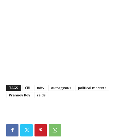
TAGS
CBI
ndtv
outrageous
political masters
Prannoy Roy
raids