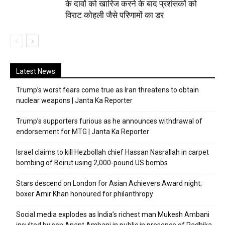
के दावों को खारिज करने के बाद प्रशंसकों को
विराट कोहली जैसे परिणामों का डर
Latest News
Trump’s worst fears come true as Iran threatens to obtain
nuclear weapons | Janta Ka Reporter
Trump’s supporters furious as he announces withdrawal of
endorsement for MTG | Janta Ka Reporter
Israel claims to kill Hezbollah chief Hassan Nasrallah in carpet
bombing of Beirut using 2,000-pound US bombs
Stars descend on London for Asian Achievers Award night;
boxer Amir Khan honoured for philanthropy
Social media explodes as India’s richest man Mukesh Ambani
insulted by son Anant Ambani in public in presence of Radhika