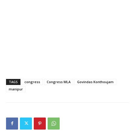
TAGS
congress
Congress MLA
Govindas Konthoujam
manipur