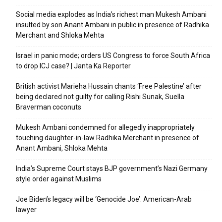
Social media explodes as India’s richest man Mukesh Ambani
insulted by son Anant Ambani in public in presence of Radhika
Merchant and Shloka Mehta
Israel in panic mode; orders US Congress to force South Africa
to drop ICJ case? | Janta Ka Reporter
British activist Marieha Hussain chants ‘Free Palestine’ after
being declared not guilty for calling Rishi Sunak, Suella
Braverman coconuts
Mukesh Ambani condemned for allegedly inappropriately
touching daughter-in-law Radhika Merchant in presence of
Anant Ambani, Shloka Mehta
India’s Supreme Court stays BJP government’s Nazi Germany
style order against Muslims
Joe Biden’s legacy will be ‘Genocide Joe’: American-Arab
lawyer