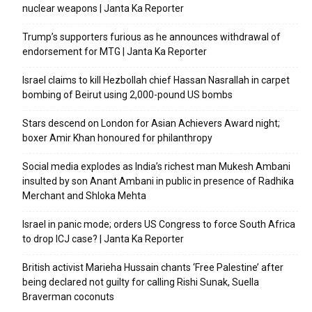
nuclear weapons | Janta Ka Reporter
Trump’s supporters furious as he announces withdrawal of
endorsement for MTG | Janta Ka Reporter
Israel claims to kill Hezbollah chief Hassan Nasrallah in carpet
bombing of Beirut using 2,000-pound US bombs
Stars descend on London for Asian Achievers Award night;
boxer Amir Khan honoured for philanthropy
Social media explodes as India’s richest man Mukesh Ambani
insulted by son Anant Ambani in public in presence of Radhika
Merchant and Shloka Mehta
Israel in panic mode; orders US Congress to force South Africa
to drop ICJ case? | Janta Ka Reporter
British activist Marieha Hussain chants ‘Free Palestine’ after
being declared not guilty for calling Rishi Sunak, Suella
Braverman coconuts