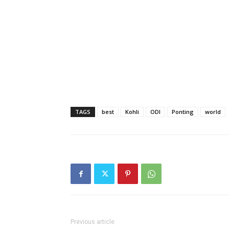
TAGS
best
Kohli
ODI
Ponting
world
Previous article