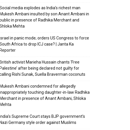
Social media explodes as India’s richest man
Mukesh Ambani insulted by son Anant Ambani in
public in presence of Radhika Merchant and
Shloka Mehta
Israel in panic mode; orders US Congress to force
South Africa to drop ICJ case? | Janta Ka
Reporter
British activist Marieha Hussain chants ‘Free
Palestine’ after being declared not guilty for
calling Rishi Sunak, Suella Braverman coconuts
Mukesh Ambani condemned for allegedly
inappropriately touching daughter-in-law Radhika
Merchant in presence of Anant Ambani, Shloka
Mehta
India’s Supreme Court stays BJP government’s
Nazi Germany style order against Muslims