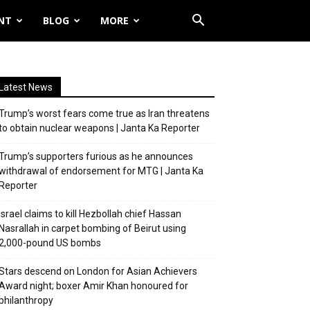
NT
BLOG
MORE
Latest News
Trump’s worst fears come true as Iran threatens
to obtain nuclear weapons | Janta Ka Reporter
Trump’s supporters furious as he announces
withdrawal of endorsement for MTG | Janta Ka
Reporter
Israel claims to kill Hezbollah chief Hassan
Nasrallah in carpet bombing of Beirut using
2,000-pound US bombs
Stars descend on London for Asian Achievers
Award night; boxer Amir Khan honoured for
philanthropy