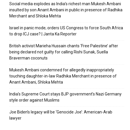
Social media explodes as India’s richest man Mukesh Ambani
insulted by son Anant Ambani in public in presence of Radhika
Merchant and Shloka Mehta
Israel in panic mode; orders US Congress to force South Africa
to drop ICJ case? | Janta Ka Reporter
British activist Marieha Hussain chants ‘Free Palestine’ after
being declared not guilty for calling Rishi Sunak, Suella
Braverman coconuts
Mukesh Ambani condemned for allegedly inappropriately
touching daughter-in-law Radhika Merchant in presence of
Anant Ambani, Shloka Mehta
India’s Supreme Court stays BJP government’s Nazi Germany
style order against Muslims
Joe Biden’s legacy will be ‘Genocide Joe’: American-Arab
lawyer