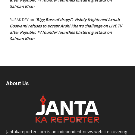
after Republic TV founder launches blistering attack on
Salman Khan
“Bigg Boss of drugs”: Visibly frightened Arnab
RUPAK DEY
on
Goswami refuses to accept Arshi Khan’s challenge on LIVE TV
after Republic TV founder launches blistering attack on
Salman Khan
About Us
Jantakareporter.com is an independent news website covering