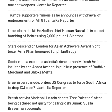
nuclear weapons | Janta Ka Reporter
Trump’s supporters furious as he announces withdrawal of
endorsement for MTG | Janta Ka Reporter
Israel claims to kill Hezbollah chief Hassan Nasrallah in carpet
bombing of Beirut using 2,000-pound US bombs
Stars descend on London for Asian Achievers Award night;
boxer Amir Khan honoured for philanthropy
Social media explodes as India’s richest man Mukesh Ambani
insulted by son Anant Ambani in public in presence of Radhika
Merchant and Shloka Mehta
Israel in panic mode; orders US Congress to force South Africa
to drop ICJ case? | Janta Ka Reporter
British activist Marieha Hussain chants ‘Free Palestine’ after
being declared not guilty for calling Rishi Sunak, Suella
Braverman coconuts