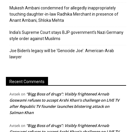
Mukesh Ambani condemned for allegedly inappropriately
touching daughter-in-law Radhika Merchant in presence of
Anant Ambani, Shloka Mehta
India’s Supreme Court stays BJP government’s Nazi Germany
style order against Muslims
Joe Biden’s legacy will be ‘Genocide Joe’: American-Arab
lawyer
Recent Comments
“Bigg Boss of drugs”: Visibly frightened Arnab
Avisek
on
Goswami refuses to accept Arshi Khan’s challenge on LIVE TV
after Republic TV founder launches blistering attack on
Salman Khan
“Bigg Boss of drugs”: Visibly frightened Arnab
Avisek
on
Goswami refuses to accept Arshi Khan’s challenge on LIVE TV