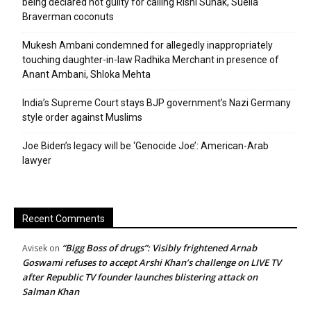
being declared not guilty for calling Rishi Sunak, Suella
Braverman coconuts
Mukesh Ambani condemned for allegedly inappropriately
touching daughter-in-law Radhika Merchant in presence of
Anant Ambani, Shloka Mehta
India’s Supreme Court stays BJP government’s Nazi Germany
style order against Muslims
Joe Biden’s legacy will be ‘Genocide Joe’: American-Arab
lawyer
Recent Comments
“Bigg Boss of drugs”: Visibly frightened Arnab
Avisek
on
Goswami refuses to accept Arshi Khan’s challenge on LIVE TV
after Republic TV founder launches blistering attack on
Salman Khan