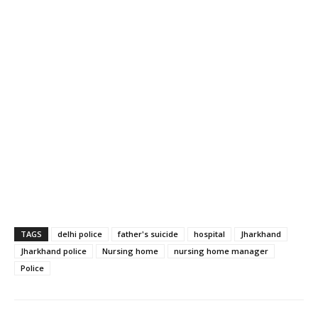
TAGS
delhi police
father's suicide
hospital
Jharkhand
Jharkhand police
Nursing home
nursing home manager
Police