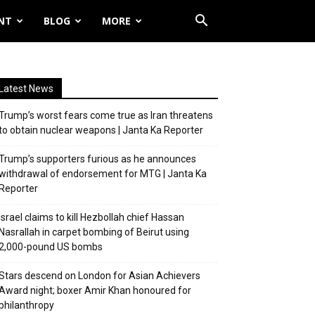
NT
BLOG
MORE
Latest News
Trump’s worst fears come true as Iran threatens
to obtain nuclear weapons | Janta Ka Reporter
Trump’s supporters furious as he announces
withdrawal of endorsement for MTG | Janta Ka
Reporter
Israel claims to kill Hezbollah chief Hassan
Nasrallah in carpet bombing of Beirut using
2,000-pound US bombs
Stars descend on London for Asian Achievers
Award night; boxer Amir Khan honoured for
philanthropy