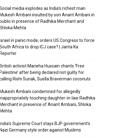
Social media explodes as India’s richest man
Mukesh Ambani insulted by son Anant Ambani in
public in presence of Radhika Merchant and
Shloka Mehta
Israel in panic mode; orders US Congress to force
South Africa to drop ICJ case? | Janta Ka
Reporter
British activist Marieha Hussain chants ‘Free
Palestine’ after being declared not guilty for
calling Rishi Sunak, Suella Braverman coconuts
Mukesh Ambani condemned for allegedly
inappropriately touching daughter-in-law Radhika
Merchant in presence of Anant Ambani, Shloka
Mehta
India’s Supreme Court stays BJP government’s
Nazi Germany style order against Muslims