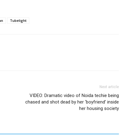
an
Tubelight
Next article
VIDEO: Dramatic video of Noida techie being
chased and shot dead by her ‘boyfriend’ inside
her housing society