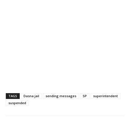
TAGS
Dasna jail
sending messages
SP
superintendent
suspended