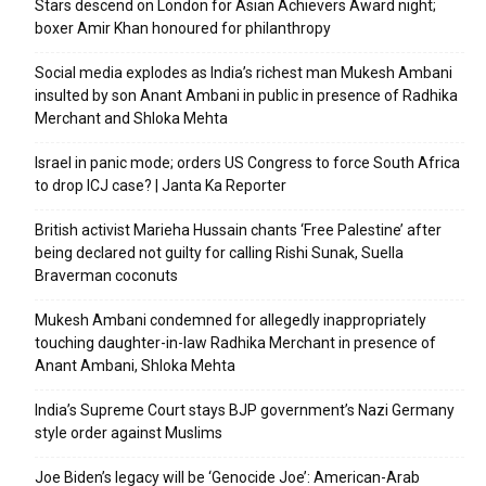
Stars descend on London for Asian Achievers Award night;
boxer Amir Khan honoured for philanthropy
Social media explodes as India’s richest man Mukesh Ambani
insulted by son Anant Ambani in public in presence of Radhika
Merchant and Shloka Mehta
Israel in panic mode; orders US Congress to force South Africa
to drop ICJ case? | Janta Ka Reporter
British activist Marieha Hussain chants ‘Free Palestine’ after
being declared not guilty for calling Rishi Sunak, Suella
Braverman coconuts
Mukesh Ambani condemned for allegedly inappropriately
touching daughter-in-law Radhika Merchant in presence of
Anant Ambani, Shloka Mehta
India’s Supreme Court stays BJP government’s Nazi Germany
style order against Muslims
Joe Biden’s legacy will be ‘Genocide Joe’: American-Arab