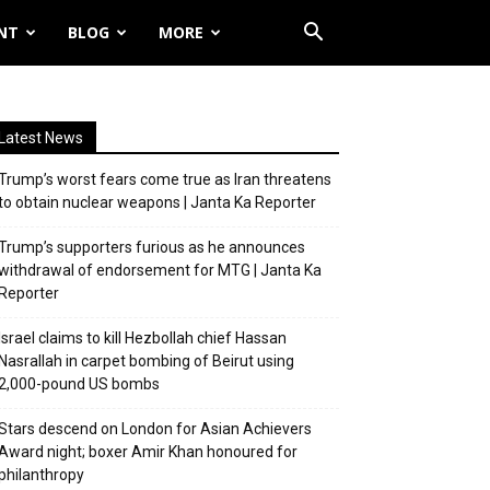
NT
BLOG
MORE
Latest News
Trump’s worst fears come true as Iran threatens
to obtain nuclear weapons | Janta Ka Reporter
Trump’s supporters furious as he announces
withdrawal of endorsement for MTG | Janta Ka
Reporter
Israel claims to kill Hezbollah chief Hassan
Nasrallah in carpet bombing of Beirut using
2,000-pound US bombs
Stars descend on London for Asian Achievers
Award night; boxer Amir Khan honoured for
philanthropy