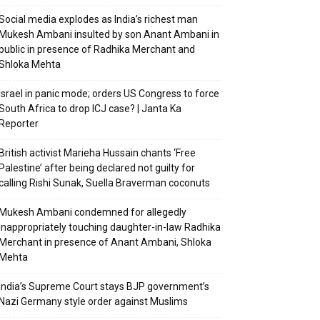
Social media explodes as India’s richest man
Mukesh Ambani insulted by son Anant Ambani in
public in presence of Radhika Merchant and
Shloka Mehta
Israel in panic mode; orders US Congress to force
South Africa to drop ICJ case? | Janta Ka
Reporter
British activist Marieha Hussain chants ‘Free
Palestine’ after being declared not guilty for
calling Rishi Sunak, Suella Braverman coconuts
Mukesh Ambani condemned for allegedly
inappropriately touching daughter-in-law Radhika
Merchant in presence of Anant Ambani, Shloka
Mehta
India’s Supreme Court stays BJP government’s
Nazi Germany style order against Muslims