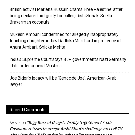
British activist Marieha Hussain chants ‘Free Palestine’ after
being declared not guilty for calling Rishi Sunak, Suella
Braverman coconuts
Mukesh Ambani condemned for allegedly inappropriately
touching daughter-in-law Radhika Merchant in presence of
Anant Ambani, Shloka Mehta
India’s Supreme Court stays BJP government’s Nazi Germany
style order against Muslims
Joe Biden’s legacy will be ‘Genocide Joe’: American-Arab
lawyer
Recent Comments
“Bigg Boss of drugs”: Visibly frightened Arnab
Avisek
on
Goswami refuses to accept Arshi Khan’s challenge on LIVE TV
after Republic TV founder launches blistering attack on