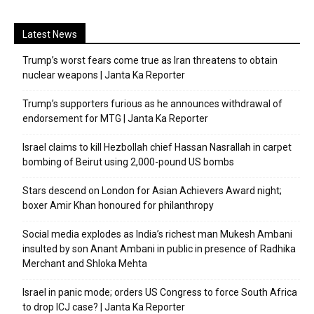
Latest News
Trump’s worst fears come true as Iran threatens to obtain
nuclear weapons | Janta Ka Reporter
Trump’s supporters furious as he announces withdrawal of
endorsement for MTG | Janta Ka Reporter
Israel claims to kill Hezbollah chief Hassan Nasrallah in carpet
bombing of Beirut using 2,000-pound US bombs
Stars descend on London for Asian Achievers Award night;
boxer Amir Khan honoured for philanthropy
Social media explodes as India’s richest man Mukesh Ambani
insulted by son Anant Ambani in public in presence of Radhika
Merchant and Shloka Mehta
Israel in panic mode; orders US Congress to force South Africa
to drop ICJ case? | Janta Ka Reporter