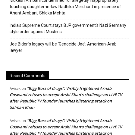
Mukesh Ambani condemned for allegedly inappropriately
touching daughter-in-law Radhika Merchant in presence of
Anant Ambani, Shloka Mehta
India’s Supreme Court stays BJP government’s Nazi Germany
style order against Muslims
Joe Biden’s legacy will be ‘Genocide Joe’: American-Arab
lawyer
Recent Comments
“Bigg Boss of drugs”: Visibly frightened Arnab
Avisek
on
Goswami refuses to accept Arshi Khan’s challenge on LIVE TV
after Republic TV founder launches blistering attack on
Salman Khan
“Bigg Boss of drugs”: Visibly frightened Arnab
Avisek
on
Goswami refuses to accept Arshi Khan’s challenge on LIVE TV
after Republic TV founder launches blistering attack on