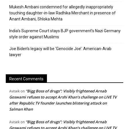
Mukesh Ambani condemned for allegedly inappropriately
touching daughter-in-law Radhika Merchant in presence of
Anant Ambani, Shloka Mehta
India’s Supreme Court stays BJP government’s Nazi Germany
style order against Muslims
Joe Biden’s legacy will be ‘Genocide Joe’: American-Arab
lawyer
Recent Comments
“Bigg Boss of drugs”: Visibly frightened Arnab
Avisek
on
Goswami refuses to accept Arshi Khan’s challenge on LIVE TV
after Republic TV founder launches blistering attack on
Salman Khan
“Bigg Boss of drugs”: Visibly frightened Arnab
Avisek
on
Goswami refuses to accept Arshi Khan’s challenge on LIVE TV