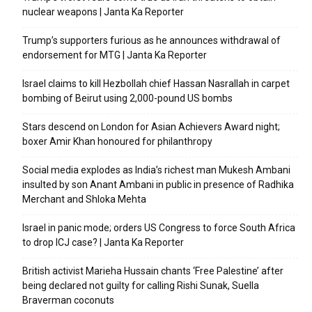
nuclear weapons | Janta Ka Reporter
Trump’s supporters furious as he announces withdrawal of
endorsement for MTG | Janta Ka Reporter
Israel claims to kill Hezbollah chief Hassan Nasrallah in carpet
bombing of Beirut using 2,000-pound US bombs
Stars descend on London for Asian Achievers Award night;
boxer Amir Khan honoured for philanthropy
Social media explodes as India’s richest man Mukesh Ambani
insulted by son Anant Ambani in public in presence of Radhika
Merchant and Shloka Mehta
Israel in panic mode; orders US Congress to force South Africa
to drop ICJ case? | Janta Ka Reporter
British activist Marieha Hussain chants ‘Free Palestine’ after
being declared not guilty for calling Rishi Sunak, Suella
Braverman coconuts