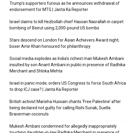
Trump’s supporters furious as he announces withdrawal of
endorsement for MTG | Janta Ka Reporter
Israel claims to kill Hezbollah chief Hassan Nasrallah in carpet
bombing of Beirut using 2,000-pound US bombs
Stars descend on London for Asian Achievers Award night;
boxer Amir Khan honoured for philanthropy
Social media explodes as India’s richest man Mukesh Ambani
insulted by son Anant Ambani in public in presence of Radhika
Merchant and Shloka Mehta
Israel in panic mode; orders US Congress to force South Africa
to drop ICJ case? | Janta Ka Reporter
British activist Marieha Hussain chants ‘Free Palestine’ after
being declared not guilty for calling Rishi Sunak, Suella
Braverman coconuts
Mukesh Ambani condemned for allegedly inappropriately
touching daughter-in-law Radhika Merchant in presence of