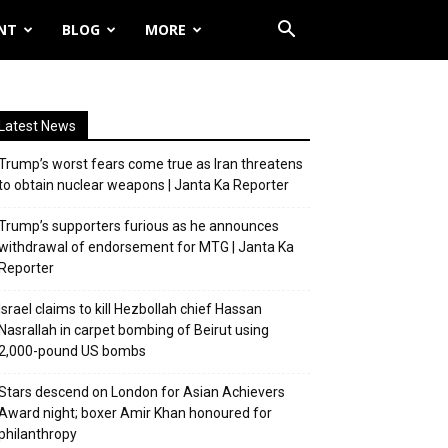
NT
BLOG
MORE
Latest News
Trump’s worst fears come true as Iran threatens
to obtain nuclear weapons | Janta Ka Reporter
Trump’s supporters furious as he announces
withdrawal of endorsement for MTG | Janta Ka
Reporter
Israel claims to kill Hezbollah chief Hassan
Nasrallah in carpet bombing of Beirut using
2,000-pound US bombs
Stars descend on London for Asian Achievers
Award night; boxer Amir Khan honoured for
philanthropy