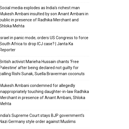
Social media explodes as India’s richest man
Mukesh Ambani insulted by son Anant Ambani in
public in presence of Radhika Merchant and
Shloka Mehta
Israel in panic mode; orders US Congress to force
South Africa to drop ICJ case? | Janta Ka
Reporter
British activist Marieha Hussain chants ‘Free
Palestine’ after being declared not guilty for
calling Rishi Sunak, Suella Braverman coconuts
Mukesh Ambani condemned for allegedly
inappropriately touching daughter-in-law Radhika
Merchant in presence of Anant Ambani, Shloka
Mehta
India’s Supreme Court stays BJP government’s
Nazi Germany style order against Muslims