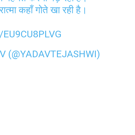
्मा कहाँ गोते खा रही है।
M/EU9CU8PLVG
AV (@YADAVTEJASHWI)