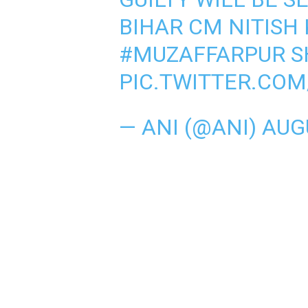
BIHAR CM NITISH
#MUZAFFARPUR
S
PIC.TWITTER.CO
— ANI (@ANI)
AUGU