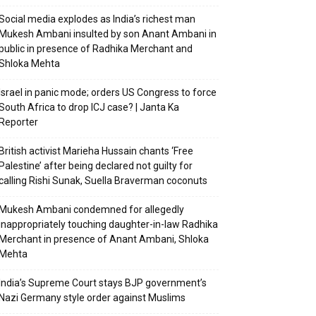
Social media explodes as India’s richest man
Mukesh Ambani insulted by son Anant Ambani in
public in presence of Radhika Merchant and
Shloka Mehta
Israel in panic mode; orders US Congress to force
South Africa to drop ICJ case? | Janta Ka
Reporter
British activist Marieha Hussain chants ‘Free
Palestine’ after being declared not guilty for
calling Rishi Sunak, Suella Braverman coconuts
Mukesh Ambani condemned for allegedly
inappropriately touching daughter-in-law Radhika
Merchant in presence of Anant Ambani, Shloka
Mehta
India’s Supreme Court stays BJP government’s
Nazi Germany style order against Muslims