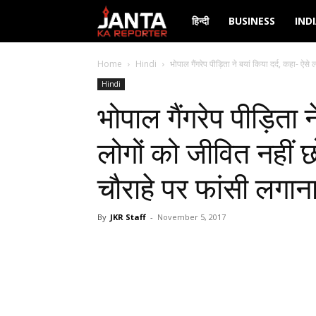
Janta
हिन्दी
BUSINESS
IND
Ka
Home
Hindi
भोपाल गैंगरेप पीड़िता ने बयां किया दर्द, कहा- ऐसे 
Hindi
Reporter
भोपाल गैंगरेप पीड़िता न
लोगों को जीवित नहीं छ
चौराहे पर फांसी लगान
By
JKR Staff
-
November 5, 2017