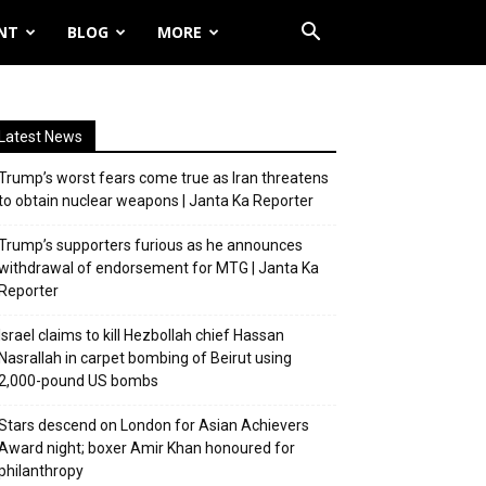
NT
BLOG
MORE
Latest News
Trump’s worst fears come true as Iran threatens
to obtain nuclear weapons | Janta Ka Reporter
Trump’s supporters furious as he announces
withdrawal of endorsement for MTG | Janta Ka
Reporter
Israel claims to kill Hezbollah chief Hassan
Nasrallah in carpet bombing of Beirut using
2,000-pound US bombs
Stars descend on London for Asian Achievers
Award night; boxer Amir Khan honoured for
philanthropy