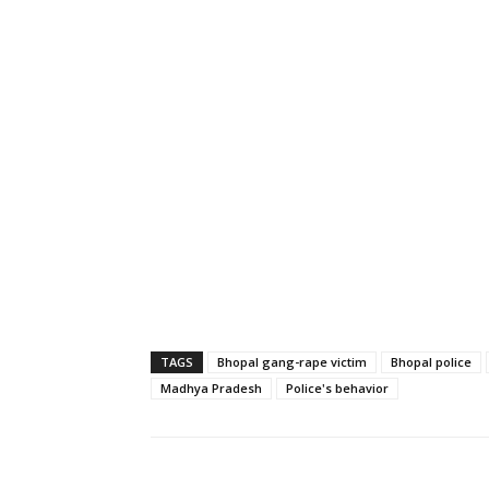
TAGS
Bhopal gang-rape victim
Bhopal police
Madhya Pradesh
Police's behavior