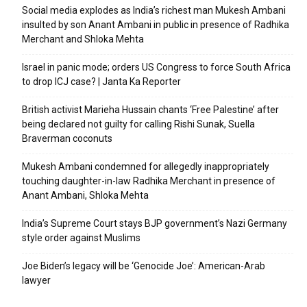
Social media explodes as India’s richest man Mukesh Ambani
insulted by son Anant Ambani in public in presence of Radhika
Merchant and Shloka Mehta
Israel in panic mode; orders US Congress to force South Africa
to drop ICJ case? | Janta Ka Reporter
British activist Marieha Hussain chants ‘Free Palestine’ after
being declared not guilty for calling Rishi Sunak, Suella
Braverman coconuts
Mukesh Ambani condemned for allegedly inappropriately
touching daughter-in-law Radhika Merchant in presence of
Anant Ambani, Shloka Mehta
India’s Supreme Court stays BJP government’s Nazi Germany
style order against Muslims
Joe Biden’s legacy will be ‘Genocide Joe’: American-Arab
lawyer