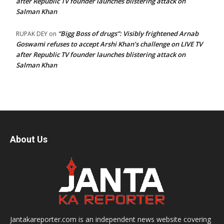
after Republic TV founder launches blistering attack on
Salman Khan
“Bigg Boss of drugs”: Visibly frightened Arnab
RUPAK DEY
on
Goswami refuses to accept Arshi Khan’s challenge on LIVE TV
after Republic TV founder launches blistering attack on
Salman Khan
About Us
Jantakareporter.com is an independent news website covering