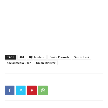
TAGS
ANI
BJP leaders
Smita Prakash
Smriti Irani
social media User
Union Minister