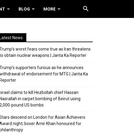
NT
BLOG
MORE
Latest News
Trump’s worst fears come true as Iran threatens
to obtain nuclear weapons | Janta Ka Reporter
Trump’s supporters furious as he announces
withdrawal of endorsement for MTG | Janta Ka
Reporter
Israel claims to kill Hezbollah chief Hassan
Nasrallah in carpet bombing of Beirut using
2,000-pound US bombs
Stars descend on London for Asian Achievers
Award night; boxer Amir Khan honoured for
philanthropy