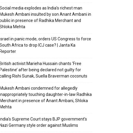
Social media explodes as India’s richest man
Mukesh Ambani insulted by son Anant Ambani in
public in presence of Radhika Merchant and
Shloka Mehta
Israel in panic mode; orders US Congress to force
South Africa to drop ICJ case? | Janta Ka
Reporter
British activist Marieha Hussain chants ‘Free
Palestine’ after being declared not guilty for
calling Rishi Sunak, Suella Braverman coconuts
Mukesh Ambani condemned for allegedly
inappropriately touching daughter-in-law Radhika
Merchant in presence of Anant Ambani, Shloka
Mehta
India’s Supreme Court stays BJP government’s
Nazi Germany style order against Muslims