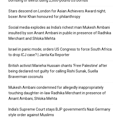
bombing of Beirut using 2,000-pound US bombs
Stars descend on London for Asian Achievers Award night;
boxer Amir Khan honoured for philanthropy
Social media explodes as India’s richest man Mukesh Ambani
insulted by son Anant Ambani in public in presence of Radhika
Merchant and Shloka Mehta
Israel in panic mode; orders US Congress to force South Africa
to drop ICJ case? | Janta Ka Reporter
British activist Marieha Hussain chants ‘Free Palestine’ after
being declared not guilty for calling Rishi Sunak, Suella
Braverman coconuts
Mukesh Ambani condemned for allegedly inappropriately
touching daughter-in-law Radhika Merchant in presence of
Anant Ambani, Shloka Mehta
India’s Supreme Court stays BJP government’s Nazi Germany
style order against Muslims