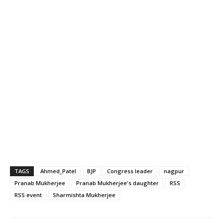
TAGS
Ahmed_Patel
BJP
Congress leader
nagpur
Pranab Mukherjee
Pranab Mukherjee's daughter
RSS
RSS event
Sharmishta Mukherjee