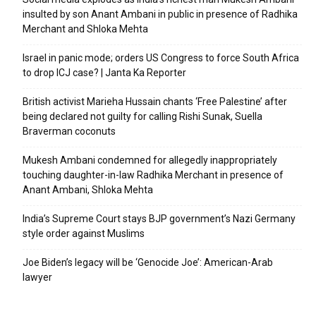
insulted by son Anant Ambani in public in presence of Radhika
Merchant and Shloka Mehta
Israel in panic mode; orders US Congress to force South Africa
to drop ICJ case? | Janta Ka Reporter
British activist Marieha Hussain chants ‘Free Palestine’ after
being declared not guilty for calling Rishi Sunak, Suella
Braverman coconuts
Mukesh Ambani condemned for allegedly inappropriately
touching daughter-in-law Radhika Merchant in presence of
Anant Ambani, Shloka Mehta
India’s Supreme Court stays BJP government’s Nazi Germany
style order against Muslims
Joe Biden’s legacy will be ‘Genocide Joe’: American-Arab
lawyer