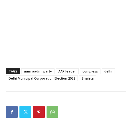
TAGS
aam aadmi party
AAP leader
congress
delhi
Delhi Municipal Corporation Election 2022
Shaista