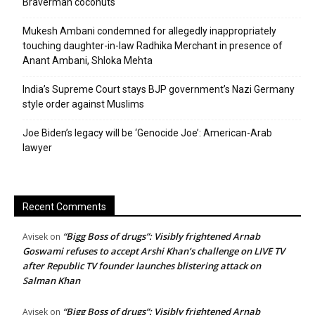
Braverman coconuts
Mukesh Ambani condemned for allegedly inappropriately
touching daughter-in-law Radhika Merchant in presence of
Anant Ambani, Shloka Mehta
India’s Supreme Court stays BJP government’s Nazi Germany
style order against Muslims
Joe Biden’s legacy will be ‘Genocide Joe’: American-Arab
lawyer
Recent Comments
“Bigg Boss of drugs”: Visibly frightened Arnab
Avisek
on
Goswami refuses to accept Arshi Khan’s challenge on LIVE TV
after Republic TV founder launches blistering attack on
Salman Khan
“Bigg Boss of drugs”: Visibly frightened Arnab
Avisek
on