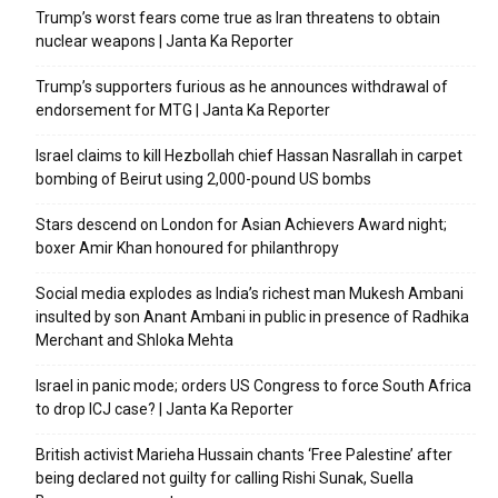
Trump’s worst fears come true as Iran threatens to obtain
nuclear weapons | Janta Ka Reporter
Trump’s supporters furious as he announces withdrawal of
endorsement for MTG | Janta Ka Reporter
Israel claims to kill Hezbollah chief Hassan Nasrallah in carpet
bombing of Beirut using 2,000-pound US bombs
Stars descend on London for Asian Achievers Award night;
boxer Amir Khan honoured for philanthropy
Social media explodes as India’s richest man Mukesh Ambani
insulted by son Anant Ambani in public in presence of Radhika
Merchant and Shloka Mehta
Israel in panic mode; orders US Congress to force South Africa
to drop ICJ case? | Janta Ka Reporter
British activist Marieha Hussain chants ‘Free Palestine’ after
being declared not guilty for calling Rishi Sunak, Suella