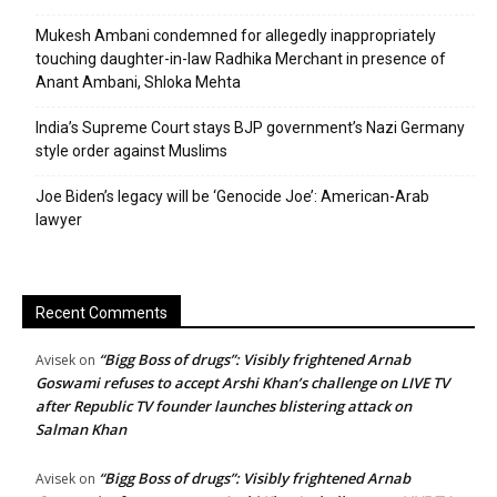
Mukesh Ambani condemned for allegedly inappropriately
touching daughter-in-law Radhika Merchant in presence of
Anant Ambani, Shloka Mehta
India’s Supreme Court stays BJP government’s Nazi Germany
style order against Muslims
Joe Biden’s legacy will be ‘Genocide Joe’: American-Arab
lawyer
Recent Comments
“Bigg Boss of drugs”: Visibly frightened Arnab
Avisek
on
Goswami refuses to accept Arshi Khan’s challenge on LIVE TV
after Republic TV founder launches blistering attack on
Salman Khan
“Bigg Boss of drugs”: Visibly frightened Arnab
Avisek
on