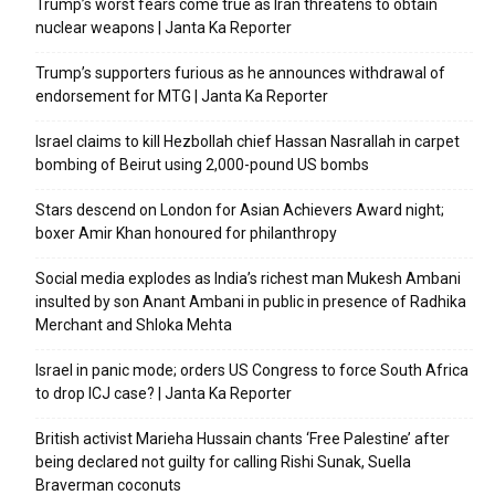
Trump’s worst fears come true as Iran threatens to obtain
nuclear weapons | Janta Ka Reporter
Trump’s supporters furious as he announces withdrawal of
endorsement for MTG | Janta Ka Reporter
Israel claims to kill Hezbollah chief Hassan Nasrallah in carpet
bombing of Beirut using 2,000-pound US bombs
Stars descend on London for Asian Achievers Award night;
boxer Amir Khan honoured for philanthropy
Social media explodes as India’s richest man Mukesh Ambani
insulted by son Anant Ambani in public in presence of Radhika
Merchant and Shloka Mehta
Israel in panic mode; orders US Congress to force South Africa
to drop ICJ case? | Janta Ka Reporter
British activist Marieha Hussain chants ‘Free Palestine’ after
being declared not guilty for calling Rishi Sunak, Suella
Braverman coconuts