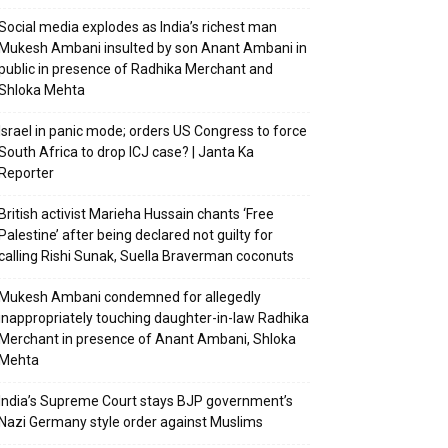
Social media explodes as India’s richest man
Mukesh Ambani insulted by son Anant Ambani in
public in presence of Radhika Merchant and
Shloka Mehta
Israel in panic mode; orders US Congress to force
South Africa to drop ICJ case? | Janta Ka
Reporter
British activist Marieha Hussain chants ‘Free
Palestine’ after being declared not guilty for
calling Rishi Sunak, Suella Braverman coconuts
Mukesh Ambani condemned for allegedly
inappropriately touching daughter-in-law Radhika
Merchant in presence of Anant Ambani, Shloka
Mehta
India’s Supreme Court stays BJP government’s
Nazi Germany style order against Muslims