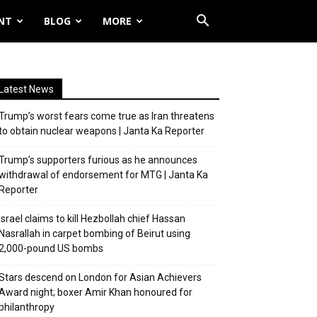
NT
BLOG
MORE
Latest News
Trump’s worst fears come true as Iran threatens
to obtain nuclear weapons | Janta Ka Reporter
Trump’s supporters furious as he announces
withdrawal of endorsement for MTG | Janta Ka
Reporter
Israel claims to kill Hezbollah chief Hassan
Nasrallah in carpet bombing of Beirut using
2,000-pound US bombs
Stars descend on London for Asian Achievers
Award night; boxer Amir Khan honoured for
philanthropy