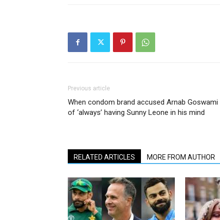
Previous article
When condom brand accused Arnab Goswami
of ‘always’ having Sunny Leone in his mind
RELATED ARTICLES
MORE FROM AUTHOR