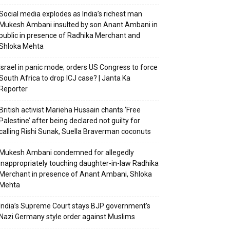
Social media explodes as India’s richest man
Mukesh Ambani insulted by son Anant Ambani in
public in presence of Radhika Merchant and
Shloka Mehta
Israel in panic mode; orders US Congress to force
South Africa to drop ICJ case? | Janta Ka
Reporter
British activist Marieha Hussain chants ‘Free
Palestine’ after being declared not guilty for
calling Rishi Sunak, Suella Braverman coconuts
Mukesh Ambani condemned for allegedly
inappropriately touching daughter-in-law Radhika
Merchant in presence of Anant Ambani, Shloka
Mehta
India’s Supreme Court stays BJP government’s
Nazi Germany style order against Muslims