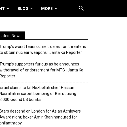
NT
BLOG
MORE
Latest News
Trump’s worst fears come true as Iran threatens
to obtain nuclear weapons | Janta Ka Reporter
Trump’s supporters furious as he announces
withdrawal of endorsement for MTG | Janta Ka
Reporter
Israel claims to kill Hezbollah chief Hassan
Nasrallah in carpet bombing of Beirut using
2,000-pound US bombs
Stars descend on London for Asian Achievers
Award night; boxer Amir Khan honoured for
philanthropy