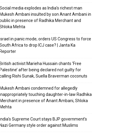
Social media explodes as India’s richest man
Mukesh Ambani insulted by son Anant Ambani in
public in presence of Radhika Merchant and
Shloka Mehta
Israel in panic mode; orders US Congress to force
South Africa to drop ICJ case? | Janta Ka
Reporter
British activist Marieha Hussain chants ‘Free
Palestine’ after being declared not guilty for
calling Rishi Sunak, Suella Braverman coconuts
Mukesh Ambani condemned for allegedly
inappropriately touching daughter-in-law Radhika
Merchant in presence of Anant Ambani, Shloka
Mehta
India’s Supreme Court stays BJP government’s
Nazi Germany style order against Muslims