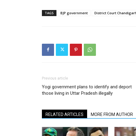
TAGS
BJP government
District Court Chandigar
Previous article
Yogi government plans to identify and deport
those living in Uttar Pradesh illegally
RELATED ARTICLES
MORE FROM AUTHOR