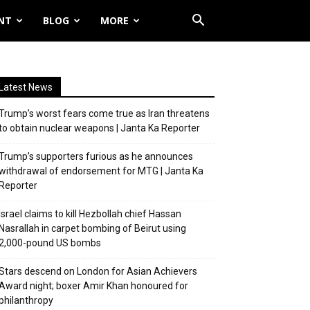
NT
BLOG
MORE
Latest News
Trump’s worst fears come true as Iran threatens
to obtain nuclear weapons | Janta Ka Reporter
Trump’s supporters furious as he announces
withdrawal of endorsement for MTG | Janta Ka
Reporter
Israel claims to kill Hezbollah chief Hassan
Nasrallah in carpet bombing of Beirut using
2,000-pound US bombs
Stars descend on London for Asian Achievers
Award night; boxer Amir Khan honoured for
philanthropy