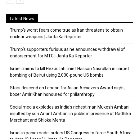
Latest News
Trump’s worst fears come true as Iran threatens to obtain
nuclear weapons | Janta Ka Reporter
Trump’s supporters furious as he announces withdrawal of
endorsement for MTG | Janta Ka Reporter
Israel claims to kill Hezbollah chief Hassan Nasrallah in carpet
bombing of Beirut using 2,000-pound US bombs
Stars descend on London for Asian Achievers Award night;
boxer Amir Khan honoured for philanthropy
Social media explodes as India’s richest man Mukesh Ambani
insulted by son Anant Ambani in public in presence of Radhika
Merchant and Shloka Mehta
Israel in panic mode; orders US Congress to force South Africa