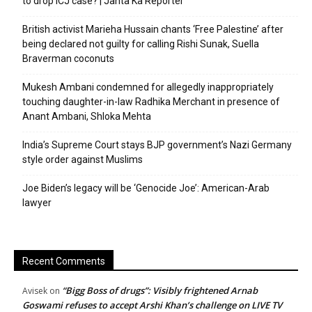
to drop ICJ case? | Janta Ka Reporter
British activist Marieha Hussain chants ‘Free Palestine’ after
being declared not guilty for calling Rishi Sunak, Suella
Braverman coconuts
Mukesh Ambani condemned for allegedly inappropriately
touching daughter-in-law Radhika Merchant in presence of
Anant Ambani, Shloka Mehta
India’s Supreme Court stays BJP government’s Nazi Germany
style order against Muslims
Joe Biden’s legacy will be ‘Genocide Joe’: American-Arab
lawyer
Recent Comments
“Bigg Boss of drugs”: Visibly frightened Arnab
Avisek
on
Goswami refuses to accept Arshi Khan’s challenge on LIVE TV