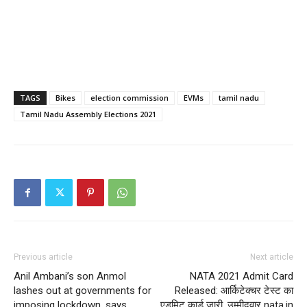
TAGS
Bikes
election commission
EVMs
tamil nadu
Tamil Nadu Assembly Elections 2021
Previous article
Next article
Anil Ambani’s son Anmol
NATA 2021 Admit Card
lashes out at governments for
Released: आर्किटेक्चर टेस्ट का
imposing lockdown, says
एडमिट कार्ड जारी, उम्मीदवार nata.in