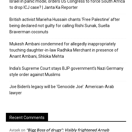
Israel in panic mode; orders US Congress to force South Africa
to drop ICJ case? | Janta Ka Reporter
British activist Marieha Hussain chants ‘Free Palestine’ after
being declared not guilty for calling Rishi Sunak, Suella
Braverman coconuts
Mukesh Ambani condemned for allegedly inappropriately
touching daughter-in-law Radhika Merchant in presence of
Anant Ambani, Shloka Mehta
India’s Supreme Court stays BJP government’s Nazi Germany
style order against Muslims
Joe Biden’s legacy will be ‘Genocide Joe’: American-Arab
lawyer
Recent Comments
“Bigg Boss of drugs”: Visibly frightened Arnab
Avisek
on