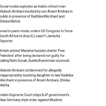
Social media explodes as India’s richest man
Mukesh Ambani insulted by son Anant Ambani in
public in presence of Radhika Merchant and
Shloka Mehta
Israel in panic mode; orders US Congress to force
South Africa to drop ICJ case? | Janta Ka
Reporter
British activist Marieha Hussain chants ‘Free
Palestine’ after being declared not guilty for
calling Rishi Sunak, Suella Braverman coconuts
Mukesh Ambani condemned for allegedly
inappropriately touching daughter-in-law Radhika
Merchant in presence of Anant Ambani, Shloka
Mehta
India’s Supreme Court stays BJP government’s
Nazi Germany style order against Muslims