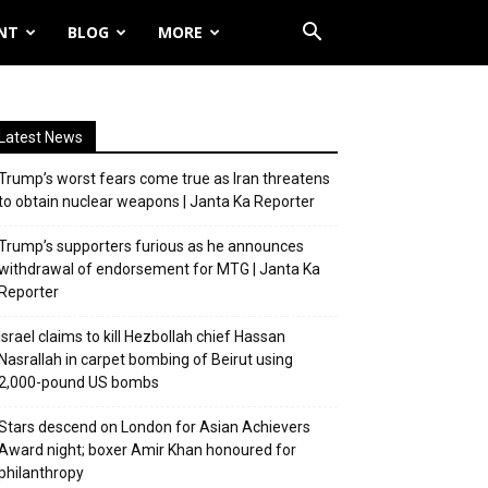
NT
BLOG
MORE
Latest News
Trump’s worst fears come true as Iran threatens
to obtain nuclear weapons | Janta Ka Reporter
Trump’s supporters furious as he announces
withdrawal of endorsement for MTG | Janta Ka
Reporter
Israel claims to kill Hezbollah chief Hassan
Nasrallah in carpet bombing of Beirut using
2,000-pound US bombs
Stars descend on London for Asian Achievers
Award night; boxer Amir Khan honoured for
philanthropy